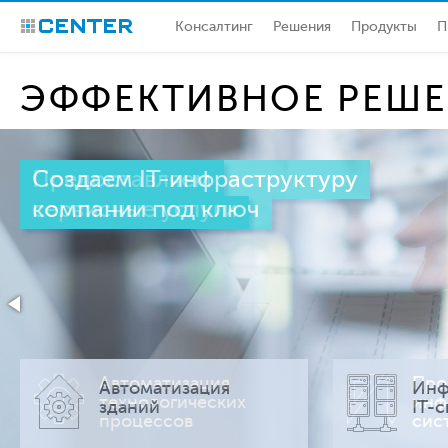
Консалтинг
Решения
Продукты
П
CENTER
ЭФФЕКТИВНОЕ РЕШЕ
Создаем IT-инфраструктуру
Предоставляем
компании под ключ
сервисные услуги
Автоматизация
Про
Автоматизация
Инф
технологических
инф
зданий
IT-
процессов
сис