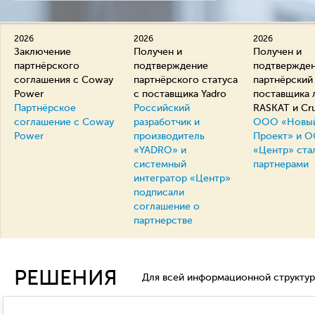
2026
2026
2026
Заключение
Получен и
Получен и
партнёрского
подтверждение
подтвержде
соглашения с Coway
партнёрского статуса
партнёрский
Power
с поставщика Yadro
поставщика 
Партнёрское
Российский
RASKAT и Cr
соглашение с Coway
разработчик и
ООО «Новый
Power
производитель
Проект» и 
«YADRO» и
«Центр» ста
системный
партнерами
интегратор «Центр»
подписали
соглашение о
партнерстве
РЕШЕНИЯ
Для всей информационной структур